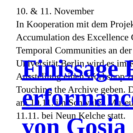
10. & 11. November
In Kooperation mit dem Projek
Accumulation des Excellence 
Temporal Communities an der
Finissage 
Universität Berlin wird es im
Ausstellung einen Workshop 
Touching the Archive geben. D
erformanc
am 10.11. im Schwulen Muse
11.11. bei Neun Kelche statt.
von Gosia