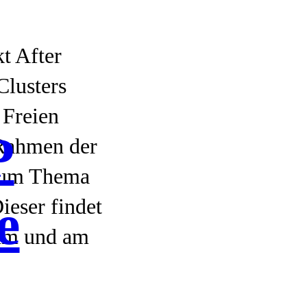
t After
Clusters
 Freien
P
 Rahmen der
zum Thema
ieser findet
e
um und am